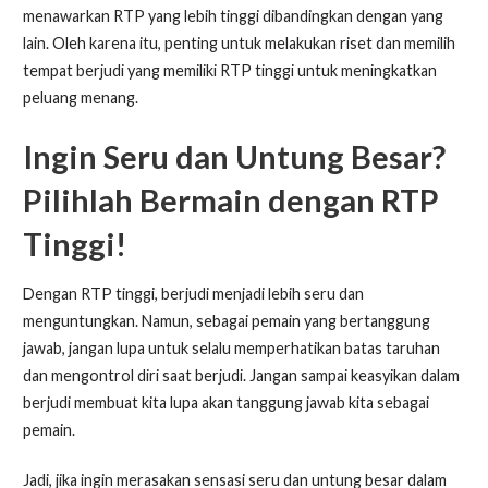
menawarkan RTP yang lebih tinggi dibandingkan dengan yang
lain. Oleh karena itu, penting untuk melakukan riset dan memilih
tempat berjudi yang memiliki RTP tinggi untuk meningkatkan
peluang menang.
Ingin Seru dan Untung Besar?
Pilihlah Bermain dengan RTP
Tinggi!
Dengan RTP tinggi, berjudi menjadi lebih seru dan
menguntungkan. Namun, sebagai pemain yang bertanggung
jawab, jangan lupa untuk selalu memperhatikan batas taruhan
dan mengontrol diri saat berjudi. Jangan sampai keasyikan dalam
berjudi membuat kita lupa akan tanggung jawab kita sebagai
pemain.
Jadi, jika ingin merasakan sensasi seru dan untung besar dalam