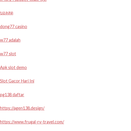
บอลสด
dong77 casino
w77 adalah
w77 slot
Apk slot demo
Slot Gacor Hari Ini
pg138 daftar
https://agen138.design/
https://www.frugal-rv-travel.com/