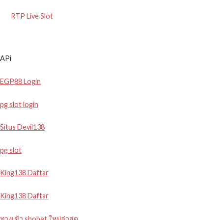
RTP Live Slot
APi
EGP88 Login
pg slot login
Situs Devil138
pg slot
King138 Daftar
King138 Daftar
ทางเข้า sbobet ใหม่ล่าสุด