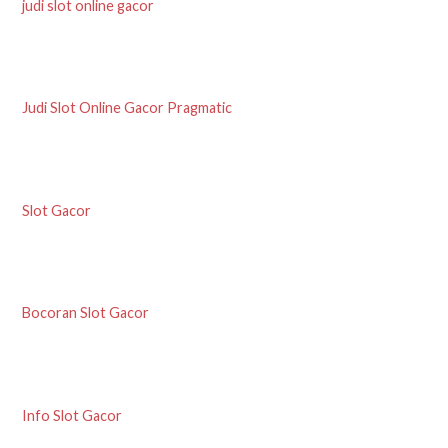
a
judi slot online gacor
s
i
p
Judi Slot Online Gacor Pragmatic
o
s
Slot Gacor
Bocoran Slot Gacor
Info Slot Gacor