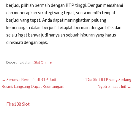
berjudi, pilihlah bermain dengan RTP tinggi. Dengan memahami
dan menerapkan strategi yang tepat, serta memilih tempat
berjudi yang tepat, Anda dapat meningkatkan peluang
kemenangan dalam berjudi. Tetaplah bermain dengan bijak dan
selalu ingat bahwa judi hanyalah sebuah hiburan yang harus
dinikmati dengan bijak.
Diposting dalam:
Slot Online
N
← Serunya Bermain di RTP Judi
Ini Dia Slot RTP yang Sedang
Resmi: Langsung Dapat Keuntungan!
Ngetren saat Ini! →
a
v
Fire138 Slot
i
g