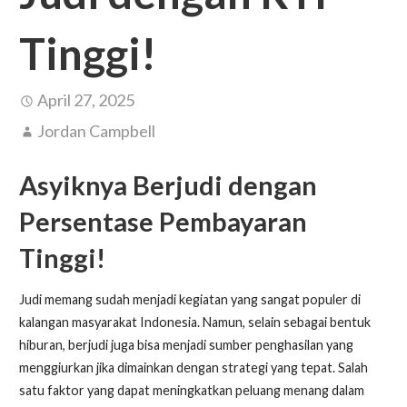
Tinggi!
April 27, 2025
Jordan Campbell
Asyiknya Berjudi dengan
Persentase Pembayaran
Tinggi!
Judi memang sudah menjadi kegiatan yang sangat populer di
kalangan masyarakat Indonesia. Namun, selain sebagai bentuk
hiburan, berjudi juga bisa menjadi sumber penghasilan yang
menggiurkan jika dimainkan dengan strategi yang tepat. Salah
satu faktor yang dapat meningkatkan peluang menang dalam