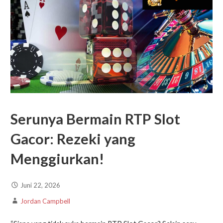
Serunya Bermain RTP Slot
Gacor: Rezeki yang
Menggiurkan!
Juni 22, 2026
Jordan Campbell