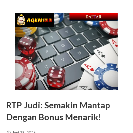
RTP Judi: Semakin Mantap
Dengan Bonus Menarik!
Juni 28, 2026