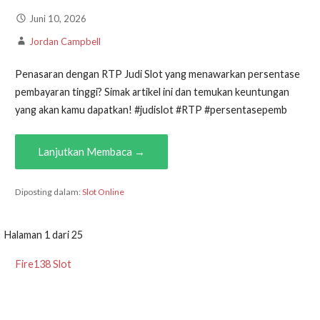
Juni 10, 2026
Jordan Campbell
Penasaran dengan RTP Judi Slot yang menawarkan persentase
pembayaran tinggi? Simak artikel ini dan temukan keuntungan
yang akan kamu dapatkan! #judislot #RTP #persentasepemb
Lanjutkan Membaca →
Diposting dalam:
Slot Online
N
Halaman 1 dari 25
a
Fire138 Slot
v