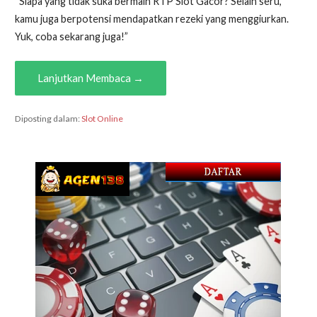
“Siapa yang tidak suka bermain RTP Slot Gacor? Selain seru,
kamu juga berpotensi mendapatkan rezeki yang menggiurkan.
Yuk, coba sekarang juga!”
Lanjutkan Membaca →
Diposting dalam:
Slot Online