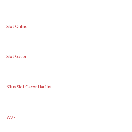
Slot Online
Slot Gacor
Situs Slot Gacor Hari Ini
W77