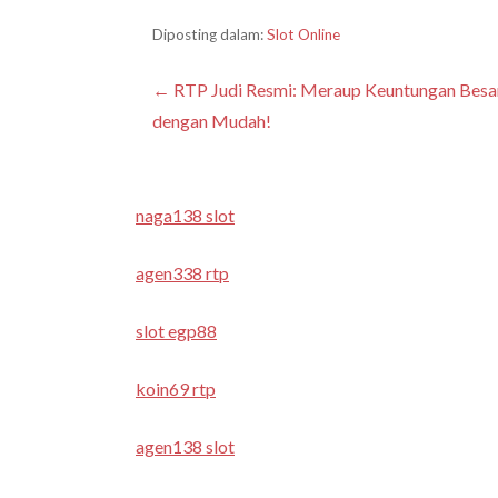
Diposting dalam:
Slot Online
Navigasi
← RTP Judi Resmi: Meraup Keuntungan Besa
dengan Mudah!
pos
naga138 slot
agen338 rtp
slot egp88
koin69 rtp
agen138 slot