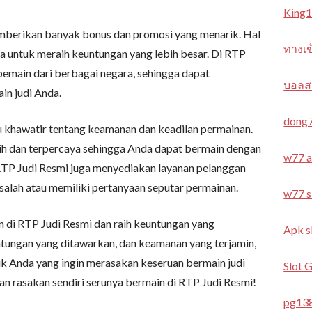
King1
memberikan banyak bonus dan promosi yang menarik. Hal
ทางเข
a untuk meraih keuntungan yang lebih besar. Di RTP
pemain dari berbagai negara, sehingga dapat
บอลส
in judi Anda.
dong7
u khawatir tentang keamanan dan keadilan permainan.
ih dan terpercaya sehingga Anda dapat bermain dengan
w77 a
, RTP Judi Resmi juga menyediakan layanan pelanggan
alah atau memiliki pertanyaan seputar permainan.
w77 s
in di RTP Judi Resmi dan raih keuntungan yang
Apk s
ungan yang ditawarkan, dan keamanan yang terjamin,
uk Anda yang ingin merasakan keseruan bermain judi
Slot G
an rasakan sendiri serunya bermain di RTP Judi Resmi!
pg138