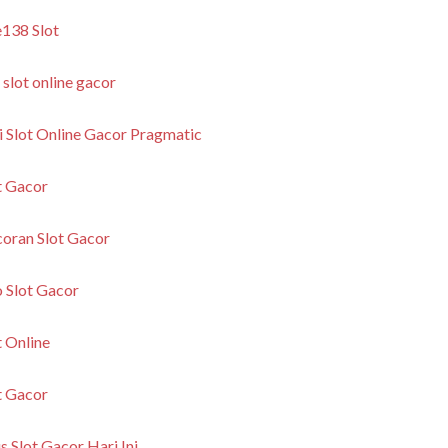
e138 Slot
i slot online gacor
i Slot Online Gacor Pragmatic
t Gacor
oran Slot Gacor
o Slot Gacor
t Online
t Gacor
us Slot Gacor Hari Ini