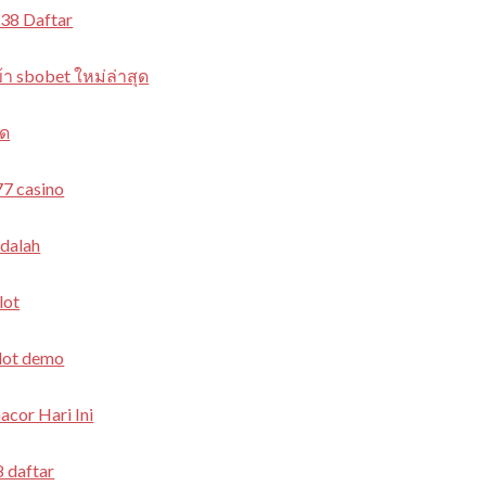
38 Daftar
้า sbobet ใหม่ล่าสุด
ด
7 casino
dalah
lot
lot demo
acor Hari Ini
 daftar