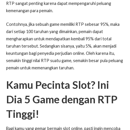
RTP sangat penting karena dapat mempengaruhi peluang
kemenangan para pemain.
Contohnya, jika sebuah game memiliki RTP sebesar 95%, maka
dari setiap 100 taruhan yang dimainkan, pemain dapat
mengharapkan untuk mendapatkan kembali 95% dari total
taruhan tersebut. Sedangkan sisanya, yaitu 5%, akan menjadi
keuntungan bagi penyedia perjudian online. Oleh karena itu,
semakin tinggi nilai RTP suatu game, semakin besar pula peluang
pemain untuk memenangkan taruhan.
Kamu Pecinta Slot? Ini
Dia 5 Game dengan RTP
Tinggi!
Bagi kamu yang gemar bermain slot online, pasti ingin mencoba