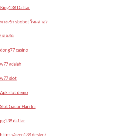
King138 Daftar
ทางเข้า sbobet ใหม่ล่าสุด
บอลสด
dong77 casino
w77 adalah
w77 slot
Apk slot demo
Slot Gacor Hari Ini
pg138 daftar
https://agen138.design/