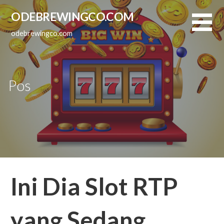
L
ODEBREWINGCO.COM
a
n
odebrewingco.com
g
s
u
n
Pos
g
k
e
k
o
n
t
Ini Dia Slot RTP
e
n
yang Sedang