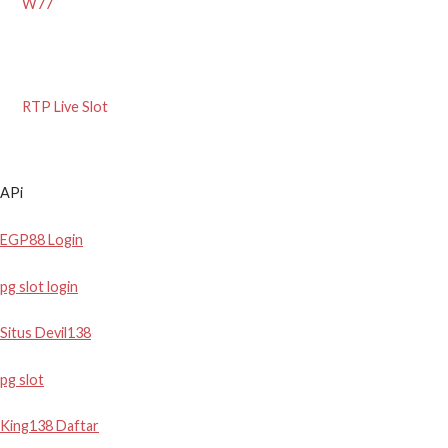
W77
RTP Live Slot
APi
EGP88 Login
pg slot login
Situs Devil138
pg slot
King138 Daftar