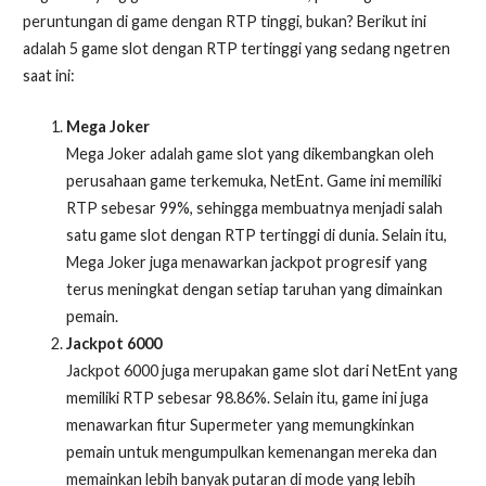
peruntungan di game dengan RTP tinggi, bukan? Berikut ini
adalah 5 game slot dengan RTP tertinggi yang sedang ngetren
saat ini:
Mega Joker
Mega Joker adalah game slot yang dikembangkan oleh
perusahaan game terkemuka, NetEnt. Game ini memiliki
RTP sebesar 99%, sehingga membuatnya menjadi salah
satu game slot dengan RTP tertinggi di dunia. Selain itu,
Mega Joker juga menawarkan jackpot progresif yang
terus meningkat dengan setiap taruhan yang dimainkan
pemain.
Jackpot 6000
Jackpot 6000 juga merupakan game slot dari NetEnt yang
memiliki RTP sebesar 98.86%. Selain itu, game ini juga
menawarkan fitur Supermeter yang memungkinkan
pemain untuk mengumpulkan kemenangan mereka dan
memainkan lebih banyak putaran di mode yang lebih