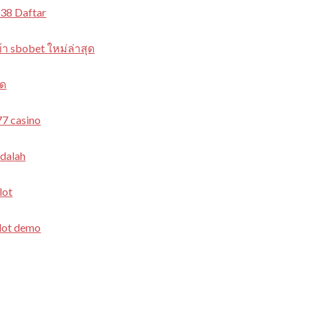
38 Daftar
้า sbobet ใหม่ล่าสุด
ด
7 casino
dalah
lot
lot demo