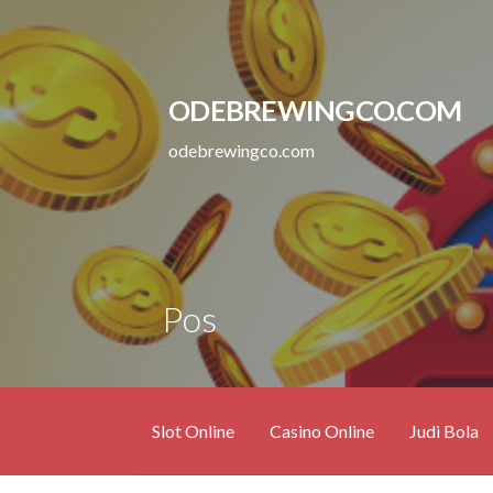
Langsung
ke
konten
ODEBREWINGCO.COM
odebrewingco.com
Pos
Slot Online
Casino Online
Judi Bola