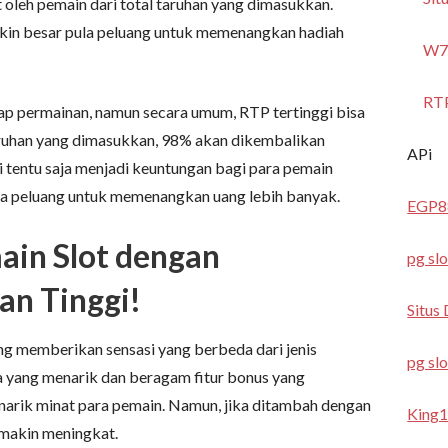
 oleh pemain dari total taruhan yang dimasukkan.
kin besar pula peluang untuk memenangkan hadiah
W7
RTP
ap permainan, namun secara umum, RTP tertinggi bisa
taruhan yang dimasukkan, 98% akan dikembalikan
APi
 tentu saja menjadi keuntungan bagi para pemain
ula peluang untuk memenangkan uang lebih banyak.
EGP8
ain Slot dengan
pg slo
an Tinggi!
Situs
ng memberikan sensasi yang berbeda dari jenis
pg slo
a yang menarik dan beragam fitur bonus yang
enarik minat para pemain. Namun, jika ditambah dengan
King1
emakin meningkat.