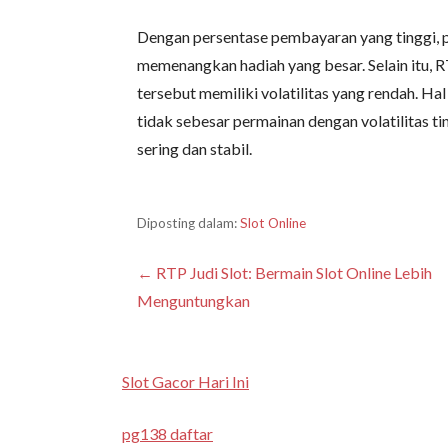
Dengan persentase pembayaran yang tinggi, 
memenangkan hadiah yang besar. Selain itu, 
tersebut memiliki volatilitas yang rendah. Ha
tidak sebesar permainan dengan volatilitas 
sering dan stabil.
Diposting dalam:
Slot Online
Navigasi
← RTP Judi Slot: Bermain Slot Online Lebih
Menguntungkan
pos
Slot Gacor Hari Ini
pg138 daftar