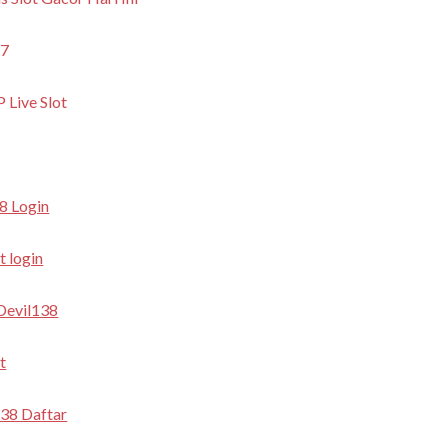
7
 Live Slot
8 Login
t login
 Devil138
t
38 Daftar