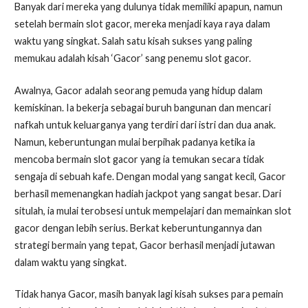
Banyak dari mereka yang dulunya tidak memiliki apapun, namun
setelah bermain slot gacor, mereka menjadi kaya raya dalam
waktu yang singkat. Salah satu kisah sukses yang paling
memukau adalah kisah ‘Gacor’ sang penemu slot gacor.
Awalnya, Gacor adalah seorang pemuda yang hidup dalam
kemiskinan. Ia bekerja sebagai buruh bangunan dan mencari
nafkah untuk keluarganya yang terdiri dari istri dan dua anak.
Namun, keberuntungan mulai berpihak padanya ketika ia
mencoba bermain slot gacor yang ia temukan secara tidak
sengaja di sebuah kafe. Dengan modal yang sangat kecil, Gacor
berhasil memenangkan hadiah jackpot yang sangat besar. Dari
situlah, ia mulai terobsesi untuk mempelajari dan memainkan slot
gacor dengan lebih serius. Berkat keberuntungannya dan
strategi bermain yang tepat, Gacor berhasil menjadi jutawan
dalam waktu yang singkat.
Tidak hanya Gacor, masih banyak lagi kisah sukses para pemain