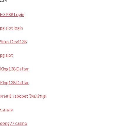
APi
EGP88 Login
pg slot login
Situs Devil138
pg slot
King138 Daftar
King138 Daftar
ทางเข้า sbobet ใหม่ล่าสุด
บอลสด
dong77 casino