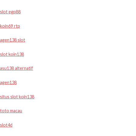
slot egp88
koin69 rtp
agen138 slot
slot koin138
asu138 alternatif
agen138
situs slot koin138
toto macau
slot4d