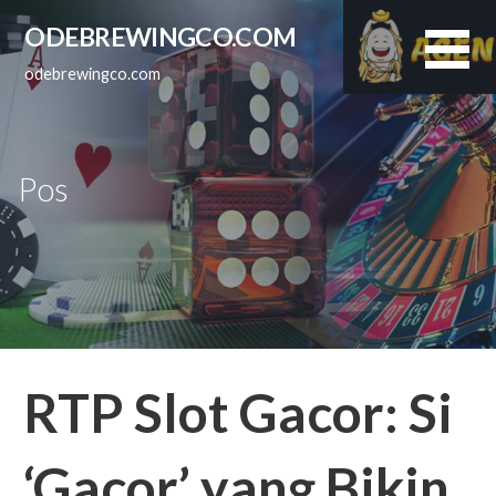
L
ODEBREWINGCO.COM
a
n
odebrewingco.com
g
s
u
n
Pos
g
k
e
k
o
n
t
RTP Slot Gacor: Si
e
n
‘Gacor’ yang Bikin