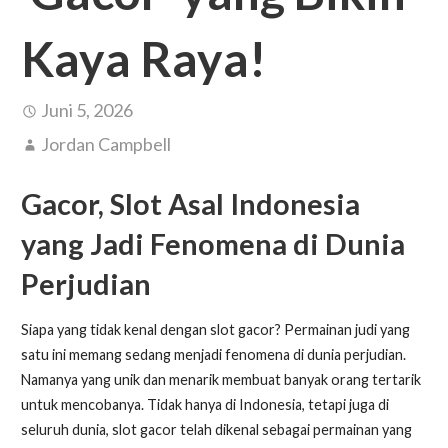
Kaya Raya!
Juni 5, 2026
Jordan Campbell
Gacor, Slot Asal Indonesia
yang Jadi Fenomena di Dunia
Perjudian
Siapa yang tidak kenal dengan slot gacor? Permainan judi yang
satu ini memang sedang menjadi fenomena di dunia perjudian.
Namanya yang unik dan menarik membuat banyak orang tertarik
untuk mencobanya. Tidak hanya di Indonesia, tetapi juga di
seluruh dunia, slot gacor telah dikenal sebagai permainan yang