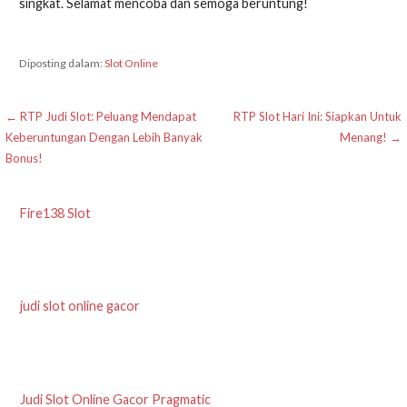
singkat. Selamat mencoba dan semoga beruntung!
Diposting dalam:
Slot Online
N
← RTP Judi Slot: Peluang Mendapat
RTP Slot Hari Ini: Siapkan Untuk
Keberuntungan Dengan Lebih Banyak
Menang! →
a
Bonus!
v
Fire138 Slot
i
g
a
judi slot online gacor
s
i
p
Judi Slot Online Gacor Pragmatic