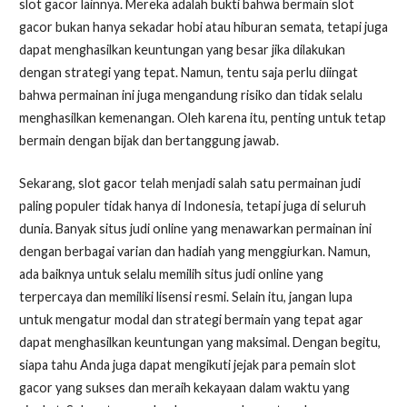
slot gacor lainnya. Mereka adalah bukti bahwa bermain slot
gacor bukan hanya sekadar hobi atau hiburan semata, tetapi juga
dapat menghasilkan keuntungan yang besar jika dilakukan
dengan strategi yang tepat. Namun, tentu saja perlu diingat
bahwa permainan ini juga mengandung risiko dan tidak selalu
menghasilkan kemenangan. Oleh karena itu, penting untuk tetap
bermain dengan bijak dan bertanggung jawab.
Sekarang, slot gacor telah menjadi salah satu permainan judi
paling populer tidak hanya di Indonesia, tetapi juga di seluruh
dunia. Banyak situs judi online yang menawarkan permainan ini
dengan berbagai varian dan hadiah yang menggiurkan. Namun,
ada baiknya untuk selalu memilih situs judi online yang
terpercaya dan memiliki lisensi resmi. Selain itu, jangan lupa
untuk mengatur modal dan strategi bermain yang tepat agar
dapat menghasilkan keuntungan yang maksimal. Dengan begitu,
siapa tahu Anda juga dapat mengikuti jejak para pemain slot
gacor yang sukses dan meraih kekayaan dalam waktu yang