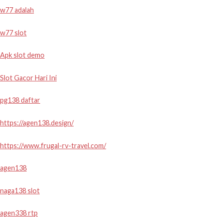
w77 adalah
w77 slot
Apk slot demo
Slot Gacor Hari Ini
pg138 daftar
https://agen138.design/
https://www.frugal-rv-travel.com/
agen138
naga138 slot
agen338 rtp