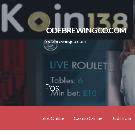
Langsung
ke
konten
ODEBREWINGCO.COM
odebrewingco.com
Pos
Slot Online
Casino Online
Judi Bola