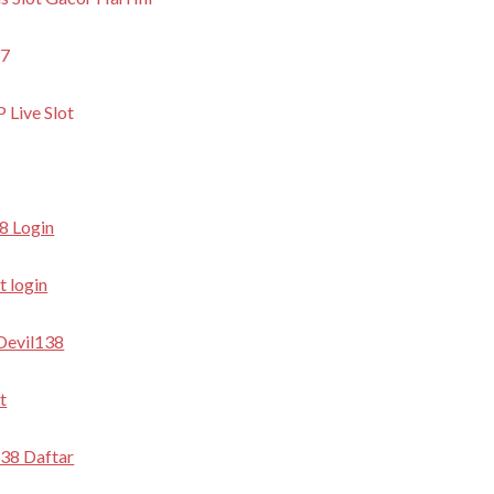
7
 Live Slot
8 Login
t login
 Devil138
t
38 Daftar