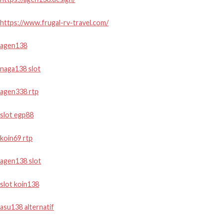
https://www.frugal-rv-travel.com/
agen138
naga138 slot
agen338 rtp
slot egp88
koin69 rtp
agen138 slot
slot koin138
asu138 alternatif