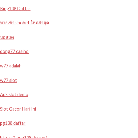
King138 Daftar
ทางเข้า sbobet ใหม่ล่าสุด
บอลสด
dong77 casino
w77 adalah
w77 slot
Apk slot demo
Slot Gacor Hari Ini
pg138 daftar
https://agen138.design/