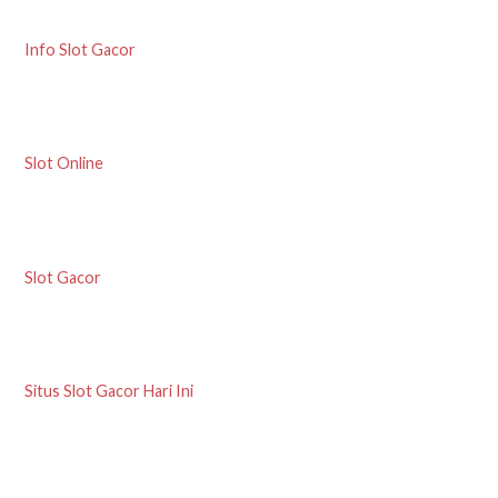
Info Slot Gacor
Slot Online
Slot Gacor
Situs Slot Gacor Hari Ini