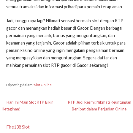
semua transaksi dan informasi pribadi para pemain tetap aman.
Jadi, tunggu apa lagi? Nikmati sensasi bermain slot dengan RTP
gacor dan menangkan hadiah besar di Gacor. Dengan berbagai
permainan yang menarik, bonus yang menguntungkan, dan
keamanan yang terjamin, Gacor adalah pilihan terbaik untuk para
pemain kasino online yang ingin mengalami pengalaman bermain
yang mengasyikkan dan menguntungkan. Segera daftar dan
mainkan permainan slot RTP gacor di Gacor sekarang!
Diposting dalam:
Slot Online
N
← Hari Ini Main Slot RTP Bikin
RTP Judi Resmi: Nikmati Keuntungan
Ketagihan!
Berlipat dalam Perjudian Online →
a
v
Fire138 Slot