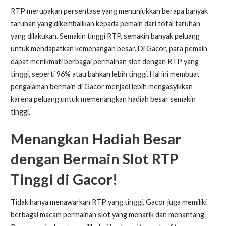
RTP merupakan persentase yang menunjukkan berapa banyak
taruhan yang dikembalikan kepada pemain dari total taruhan
yang dilakukan. Semakin tinggi RTP, semakin banyak peluang
untuk mendapatkan kemenangan besar. Di Gacor, para pemain
dapat menikmati berbagai permainan slot dengan RTP yang
tinggi, seperti 96% atau bahkan lebih tinggi. Hal ini membuat
pengalaman bermain di Gacor menjadi lebih mengasyikkan
karena peluang untuk memenangkan hadiah besar semakin
tinggi.
Menangkan Hadiah Besar
dengan Bermain Slot RTP
Tinggi di Gacor!
Tidak hanya menawarkan RTP yang tinggi, Gacor juga memiliki
berbagai macam permainan slot yang menarik dan menantang.