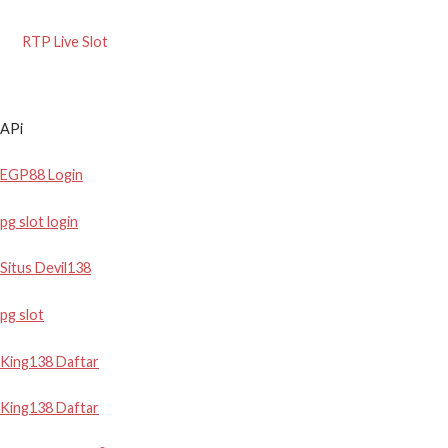
RTP Live Slot
APi
EGP88 Login
pg slot login
Situs Devil138
pg slot
King138 Daftar
King138 Daftar