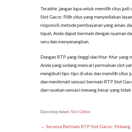
Terakhir, jangan lupa untuk memilih situs jud
Slot Gacor. Pilih situs yang menyediakan laya
responsif, metode pembayaran yang aman, da
tepat, Anda dapat bermain dengan nyaman da
seru dan menyenangkan.
Dengan RTP yang tinggi dan fitur-fitur yang 
Anda yang sedang mencari permainan slot y
mengikuti tips-tips di atas dan memilih situs 
dan menikmati sensasi bermain RTP Slot Gaco
dan rasakan sensasi menang besar yang tidak 
Diposting dalam:
Slot Online
Navigasi
← Serunya Bermain RTP Slot Gacor: Peluang