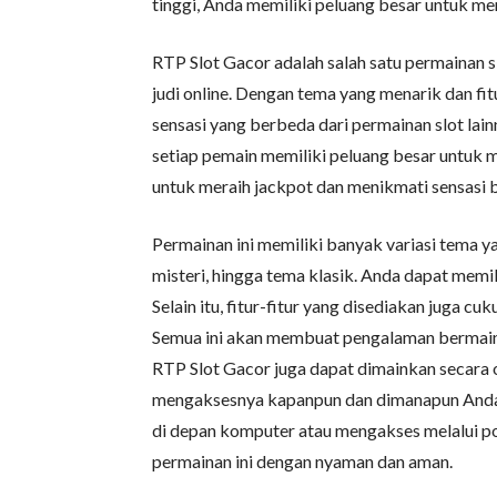
tinggi, Anda memiliki peluang besar untuk m
RTP Slot Gacor adalah salah satu permainan s
judi online. Dengan tema yang menarik dan fit
sensasi yang berbeda dari permainan slot lai
setiap pemain memiliki peluang besar untuk 
untuk meraih jackpot dan menikmati sensasi 
Permainan ini memiliki banyak variasi tema y
misteri, hingga tema klasik. Anda dapat memi
Selain itu, fitur-fitur yang disediakan juga cuk
Semua ini akan membuat pengalaman bermai
RTP Slot Gacor juga dapat dimainkan secara 
mengaksesnya kapanpun dan dimanapun Anda 
di depan komputer atau mengakses melalui p
permainan ini dengan nyaman dan aman.