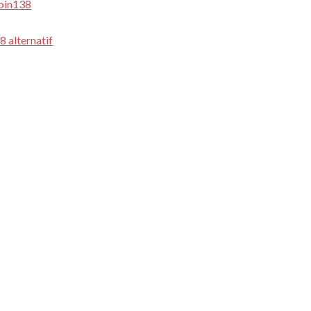
koin138
8 alternatif