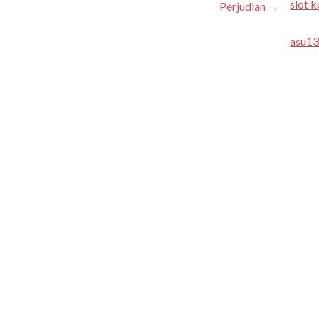
slot 
Perjudian →
asu13