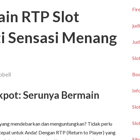
Fir
in RTP Slot
jud
i Sensasi Menang
Jud
Slo
pbell
Boc
Inf
ckpot: Serunya Bermain
Slo
Slo
 yang mendebarkan dan menguntungkan? Tidak perlu
 tepat untuk Anda! Dengan RTP (Return to Player) yang
Sit