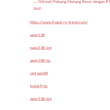
Navigasi
← Nikmati Peluang Menang Besar dengan R
Slot!
pos
https://www.frugal-rv-travel.com/
agen138
naga138 slot
agen338 rtp
slot egp88
koin69 rtp
agen138 slot