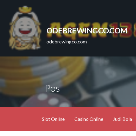
Langsung
ke
konten
ODEBREWINGCO.COM
odebrewingco.com
Pos
Slot Online
Casino Online
Judi Bola