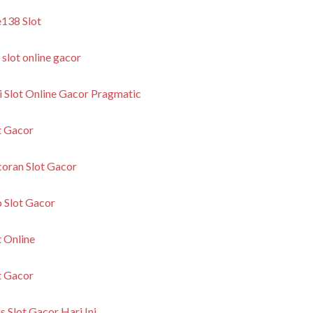
e138 Slot
i slot online gacor
i Slot Online Gacor Pragmatic
t Gacor
oran Slot Gacor
o Slot Gacor
t Online
t Gacor
us Slot Gacor Hari Ini