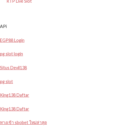
RTP Live Slot
APi
EGP88 Login
pg slot login
Situs Devil138
pg slot
King138 Daftar
King138 Daftar
ทางเข้า sbobet ใหม่ล่าสุด