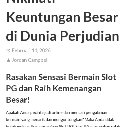
Keuntungan Besar
di Dunia Perjudian
Februari 11, 2026
Jordan Campbell
Rasakan Sensasi Bermain Slot
PG dan Raih Kemenangan
Besar!
Apakah Anda pecinta judi online dan mencari pengalaman
bermain yang menarik dan menguntungkan? Maka Anda tidak
boleh melewatkan permainan Slot PG! Slot PG merupakan salah