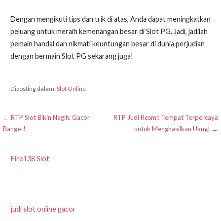
Dengan mengikuti tips dan trik di atas, Anda dapat meningkatkan
peluang untuk meraih kemenangan besar di Slot PG. Jadi, jadilah
pemain handal dan nikmati keuntungan besar di dunia perjudian
dengan bermain Slot PG sekarang juga!
Diposting dalam:
Slot Online
N
← RTP Slot Bikin Nagih: Gacor
RTP Judi Resmi: Tempat Terpercaya
Banget!
untuk Menghasilkan Uang! →
a
v
Fire138 Slot
i
g
a
judi slot online gacor