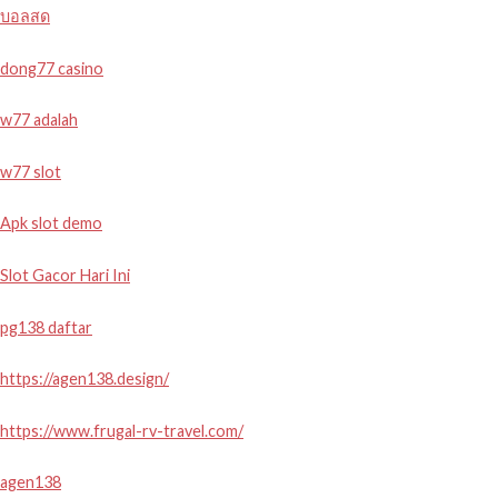
บอลสด
dong77 casino
w77 adalah
w77 slot
Apk slot demo
Slot Gacor Hari Ini
pg138 daftar
https://agen138.design/
https://www.frugal-rv-travel.com/
agen138