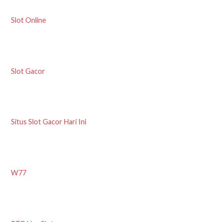
Slot Online
Slot Gacor
Situs Slot Gacor Hari Ini
W77