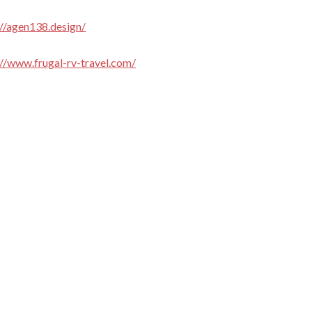
://agen138.design/
://www.frugal-rv-travel.com/