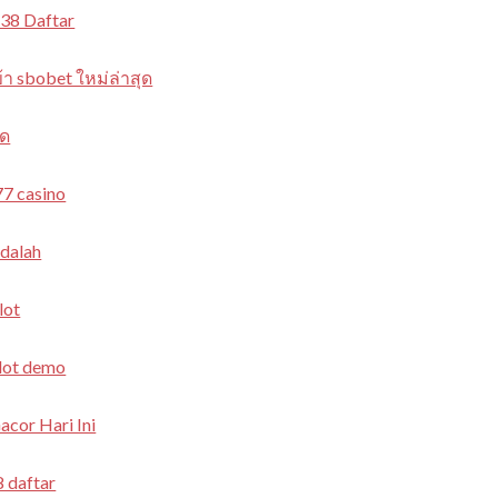
38 Daftar
้า sbobet ใหม่ล่าสุด
ด
7 casino
dalah
lot
lot demo
acor Hari Ini
 daftar