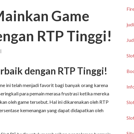
Fir
 Mainkan Game
jud
engan RTP Tinggi!
Jud
l
Slo
rbaik dengan RTP Tinggi!
Boc
e ini telah menjadi favorit bagi banyak orang karena
Inf
eringkali para pemain merasa frustrasi ketika mereka
kan oleh game tersebut. Hal ini dikarenakan oleh RTP
Slo
i persentase kemenangan yang dapat didapatkan oleh
Slo
Sit