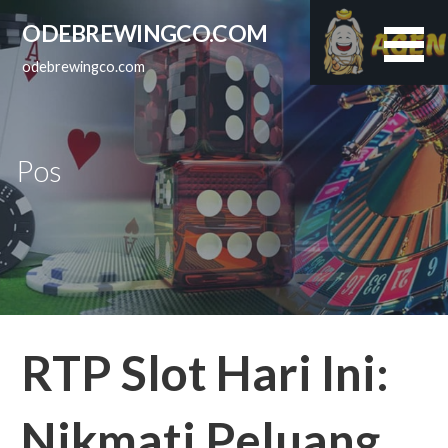
L
ODEBREWINGCO.COM
a
n
odebrewingco.com
g
s
u
n
Pos
g
k
e
k
o
n
t
RTP Slot Hari Ini:
e
n
Nikmati Peluang