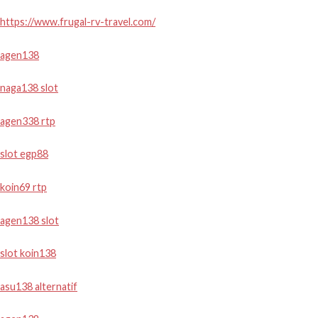
https://www.frugal-rv-travel.com/
agen138
naga138 slot
agen338 rtp
slot egp88
koin69 rtp
agen138 slot
slot koin138
asu138 alternatif