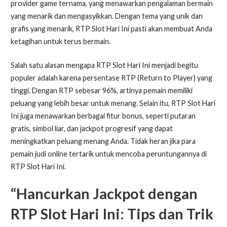
provider game ternama, yang menawarkan pengalaman bermain
yang menarik dan mengasyikkan. Dengan tema yang unik dan
grafis yang menarik, RTP Slot Hari Ini pasti akan membuat Anda
ketagihan untuk terus bermain.
Salah satu alasan mengapa RTP Slot Hari Ini menjadi begitu
populer adalah karena persentase RTP (Return to Player) yang
tinggi. Dengan RTP sebesar 96%, artinya pemain memiliki
peluang yang lebih besar untuk menang. Selain itu, RTP Slot Hari
Ini juga menawarkan berbagai fitur bonus, seperti putaran
gratis, simbol liar, dan jackpot progresif yang dapat
meningkatkan peluang menang Anda. Tidak heran jika para
pemain judi online tertarik untuk mencoba peruntungannya di
RTP Slot Hari Ini.
“Hancurkan Jackpot dengan
RTP Slot Hari Ini: Tips dan Trik