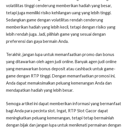
volatilitas tinggi cenderung memberikan hadiah yang besar,
tetapi juga memiliki risiko kehilangan uang yang lebih tinggi.
Sedangkan game dengan volatilitas rendah cenderung
memberikan hadiah yang lebih kecil, tetapi dengan risiko yang
lebih rendah juga. Jadi, pilihlah game yang sesuai dengan
preferensi dan gaya bermain Anda.
Terakhir, jangan lupa untuk memanfaatkan promo dan bonus
yang ditawarkan oleh agen judi online. Banyak agen judi online
yang menawarkan bonus deposit atau cashback untuk game-
game dengan RTP tinggi. Dengan memanfaatkan promosi ini,
Anda dapat memaksimalkan peluang kemenangan Anda dan
mendapatkan hadiah yang lebih besar.
Semoga artikel ini dapat memberikan informasi yang bermanfaat
bagi Anda para pecinta slot. Ingat, RTP Slot Gacor dapat
meningkatkan peluang kemenangan, tetapi tetap bermainlah
dengan bijak dan jangan lupa untuk menikmati permainan dengan