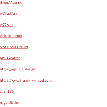
dong77 casino
w77 adalah
w77 slot
Apk slot demo
Slot Gacor Hari Ini
pg138 daftar
https://agen138.design/
https://www.frugal-rv-travel.com/
agen138
naga138 slot