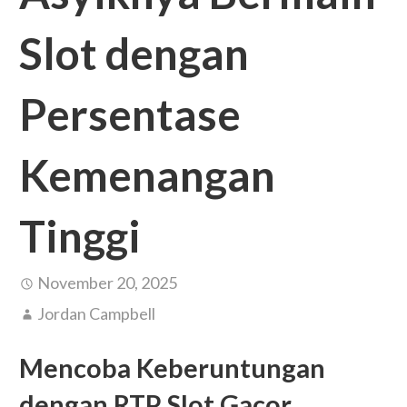
Slot dengan
Persentase
Kemenangan
Tinggi
November 20, 2025
Jordan Campbell
Mencoba Keberuntungan
dengan RTP Slot Gacor