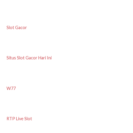
Slot Gacor
Situs Slot Gacor Hari Ini
W77
RTP Live Slot