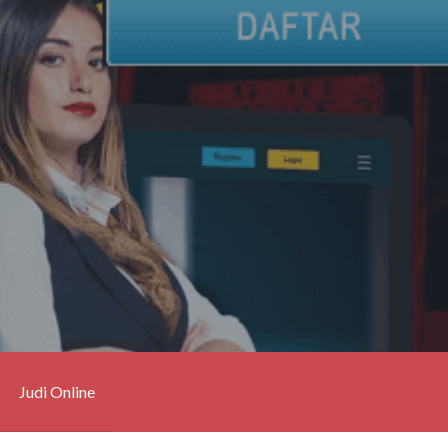
Judi Online