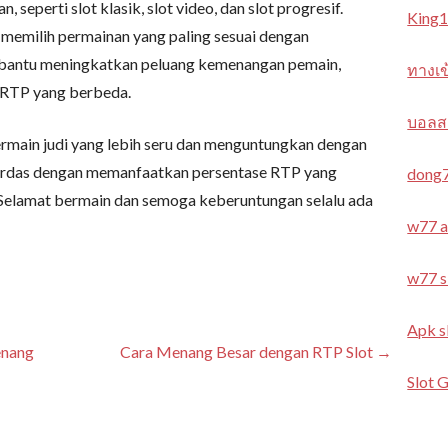
 seperti slot klasik, slot video, dan slot progresif.
King1
 memilih permainan yang paling sesuai dengan
embantu meningkatkan peluang kemenangan pemain,
ทางเข
e RTP yang berbeda.
บอลส
ermain judi yang lebih seru dan menguntungkan dengan
 cerdas dengan memanfaatkan persentase RTP yang
dong7
elamat bermain dan semoga keberuntungan selalu ada
w77 a
w77 s
Apk s
enang
Cara Menang Besar dengan RTP Slot →
Slot G