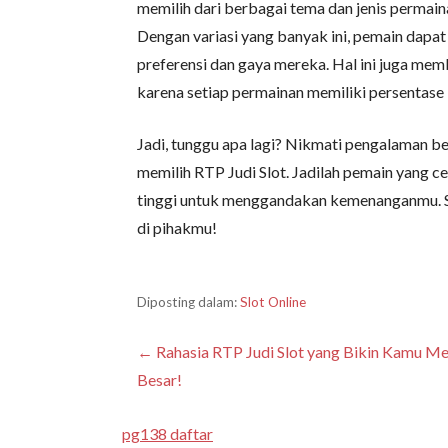
memilih dari berbagai tema dan jenis permainan,
Dengan variasi yang banyak ini, pemain dapat
preferensi dan gaya mereka. Hal ini juga m
karena setiap permainan memiliki persentas
Jadi, tunggu apa lagi? Nikmati pengalaman b
memilih RTP Judi Slot. Jadilah pemain yang
tinggi untuk menggandakan kemenanganmu. S
di pihakmu!
Diposting dalam:
Slot Online
Navigasi
← Rahasia RTP Judi Slot yang Bikin Kamu M
Besar!
pos
pg138 daftar