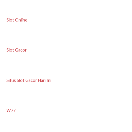
Slot Online
Slot Gacor
Situs Slot Gacor Hari Ini
W77