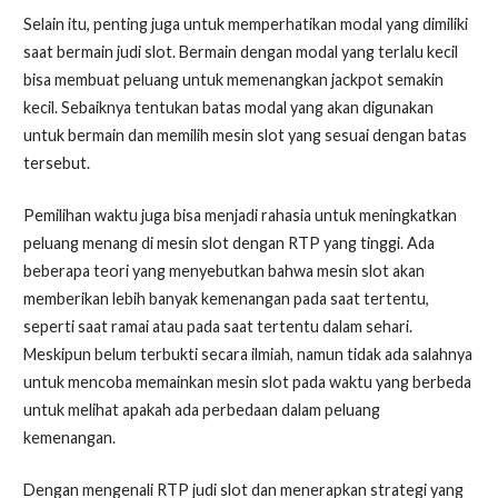
Selain itu, penting juga untuk memperhatikan modal yang dimiliki
saat bermain judi slot. Bermain dengan modal yang terlalu kecil
bisa membuat peluang untuk memenangkan jackpot semakin
kecil. Sebaiknya tentukan batas modal yang akan digunakan
untuk bermain dan memilih mesin slot yang sesuai dengan batas
tersebut.
Pemilihan waktu juga bisa menjadi rahasia untuk meningkatkan
peluang menang di mesin slot dengan RTP yang tinggi. Ada
beberapa teori yang menyebutkan bahwa mesin slot akan
memberikan lebih banyak kemenangan pada saat tertentu,
seperti saat ramai atau pada saat tertentu dalam sehari.
Meskipun belum terbukti secara ilmiah, namun tidak ada salahnya
untuk mencoba memainkan mesin slot pada waktu yang berbeda
untuk melihat apakah ada perbedaan dalam peluang
kemenangan.
Dengan mengenali RTP judi slot dan menerapkan strategi yang