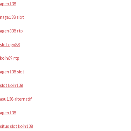
agen138
naga138 slot
agen338 rtp
slot egp88
koin69 rtp
agen138 slot
slot koin138
asu138 alternatif
agen138
situs slot koin138