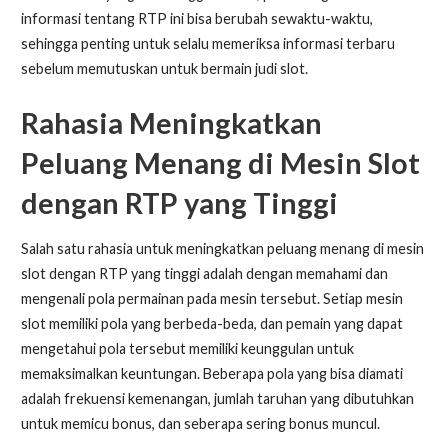
informasi tentang RTP ini bisa berubah sewaktu-waktu,
sehingga penting untuk selalu memeriksa informasi terbaru
sebelum memutuskan untuk bermain judi slot.
Rahasia Meningkatkan
Peluang Menang di Mesin Slot
dengan RTP yang Tinggi
Salah satu rahasia untuk meningkatkan peluang menang di mesin
slot dengan RTP yang tinggi adalah dengan memahami dan
mengenali pola permainan pada mesin tersebut. Setiap mesin
slot memiliki pola yang berbeda-beda, dan pemain yang dapat
mengetahui pola tersebut memiliki keunggulan untuk
memaksimalkan keuntungan. Beberapa pola yang bisa diamati
adalah frekuensi kemenangan, jumlah taruhan yang dibutuhkan
untuk memicu bonus, dan seberapa sering bonus muncul.