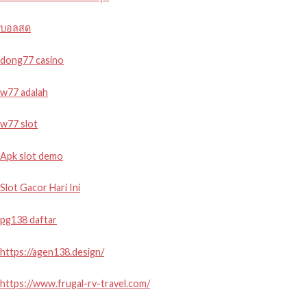
บอลสด
dong77 casino
w77 adalah
w77 slot
Apk slot demo
Slot Gacor Hari Ini
pg138 daftar
https://agen138.design/
https://www.frugal-rv-travel.com/