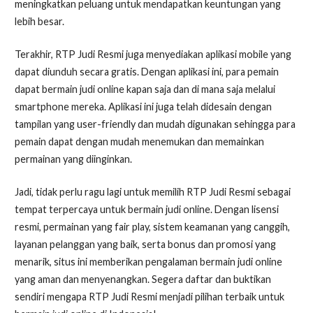
meningkatkan peluang untuk mendapatkan keuntungan yang
lebih besar.
Terakhir, RTP Judi Resmi juga menyediakan aplikasi mobile yang
dapat diunduh secara gratis. Dengan aplikasi ini, para pemain
dapat bermain judi online kapan saja dan di mana saja melalui
smartphone mereka. Aplikasi ini juga telah didesain dengan
tampilan yang user-friendly dan mudah digunakan sehingga para
pemain dapat dengan mudah menemukan dan memainkan
permainan yang diinginkan.
Jadi, tidak perlu ragu lagi untuk memilih RTP Judi Resmi sebagai
tempat terpercaya untuk bermain judi online. Dengan lisensi
resmi, permainan yang fair play, sistem keamanan yang canggih,
layanan pelanggan yang baik, serta bonus dan promosi yang
menarik, situs ini memberikan pengalaman bermain judi online
yang aman dan menyenangkan. Segera daftar dan buktikan
sendiri mengapa RTP Judi Resmi menjadi pilihan terbaik untuk