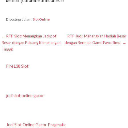
bermain judi online di Indonesia!
Diposting dalam:
Slot Online
N
← RTP Slot: Menangkan Jackpot
RTP Judi: Menangkan Hadiah Besar
Besar dengan Peluang Kemenangan
dengan Bermain Game Favoritmu! →
a
Tinggi!
v
Fire138 Slot
i
g
a
judi slot online gacor
s
i
p
Judi Slot Online Gacor Pragmatic