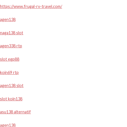
https://www.frugal-rv-travel.com/
agen138
naga138 slot
agen338 rtp
slot egp88
koin69 rtp
agen138 slot
slot koin138
asu138 alternatif
agen138