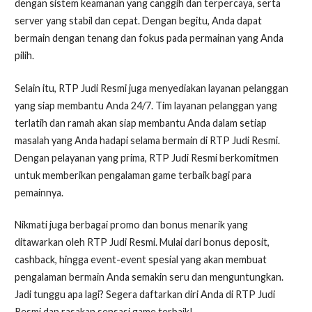
dengan sistem keamanan yang canggih dan terpercaya, serta
server yang stabil dan cepat. Dengan begitu, Anda dapat
bermain dengan tenang dan fokus pada permainan yang Anda
pilih.
Selain itu, RTP Judi Resmi juga menyediakan layanan pelanggan
yang siap membantu Anda 24/7. Tim layanan pelanggan yang
terlatih dan ramah akan siap membantu Anda dalam setiap
masalah yang Anda hadapi selama bermain di RTP Judi Resmi.
Dengan pelayanan yang prima, RTP Judi Resmi berkomitmen
untuk memberikan pengalaman game terbaik bagi para
pemainnya.
Nikmati juga berbagai promo dan bonus menarik yang
ditawarkan oleh RTP Judi Resmi. Mulai dari bonus deposit,
cashback, hingga event-event spesial yang akan membuat
pengalaman bermain Anda semakin seru dan menguntungkan.
Jadi tunggu apa lagi? Segera daftarkan diri Anda di RTP Judi
Resmi dan rasakan sensasi game terbaik!