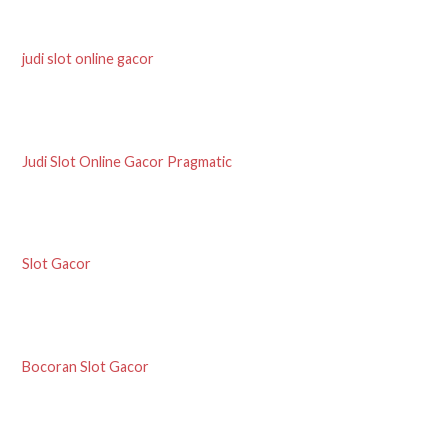
g
a
judi slot online gacor
s
i
p
Judi Slot Online Gacor Pragmatic
o
s
Slot Gacor
Bocoran Slot Gacor