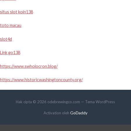
situs slot koin138
toto macau
slot4d
Link go138
https://www.swholocron.blog/
https://www.historicwashingtoncounty.org/
Hak cipta © 2026 odebrewingco.com — Tema WordPress
GoDaddy
Activation oleh