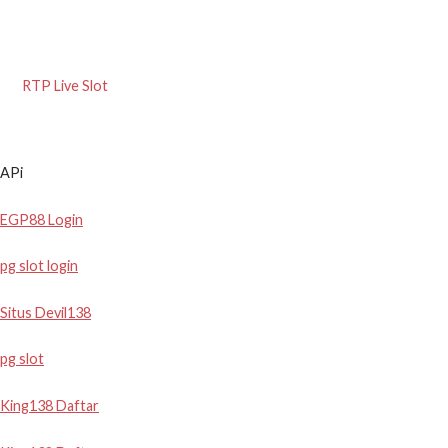
RTP Live Slot
APi
EGP88 Login
pg slot login
Situs Devil138
pg slot
King138 Daftar