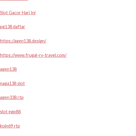
Slot Gacor Hari Ini
pg138 daftar
https://agen138.design/
https://www.frugal-rv-travel.com/
agen138
naga138 slot
agen338 rtp
slot egp88
koin69 rtp