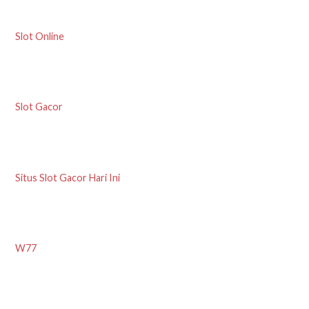
Slot Online
Slot Gacor
Situs Slot Gacor Hari Ini
W77