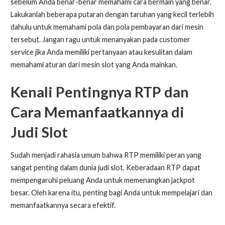
sebelum Anda benar-benar memahami cara bermain yang benar.
Lakukanlah beberapa putaran dengan taruhan yang kecil terlebih
dahulu untuk memahami pola dan pola pembayaran dari mesin
tersebut. Jangan ragu untuk menanyakan pada customer
service jika Anda memiliki pertanyaan atau kesulitan dalam
memahami aturan dari mesin slot yang Anda mainkan.
Kenali Pentingnya RTP dan
Cara Memanfaatkannya di
Judi Slot
Sudah menjadi rahasia umum bahwa RTP memiliki peran yang
sangat penting dalam dunia judi slot. Keberadaan RTP dapat
mempengaruhi peluang Anda untuk memenangkan jackpot
besar. Oleh karena itu, penting bagi Anda untuk mempelajari dan
memanfaatkannya secara efektif.