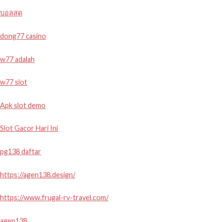
บอลสด
dong77 casino
w77 adalah
w77 slot
Apk slot demo
Slot Gacor Hari Ini
pg138 daftar
https://agen138.design/
https://www.frugal-rv-travel.com/
agen138