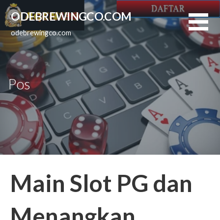
L
ODEBREWINGCO.COM
a
n
odebrewingco.com
g
s
u
n
Pos
g
k
e
k
o
n
t
Main Slot PG dan
e
n
Menangkan