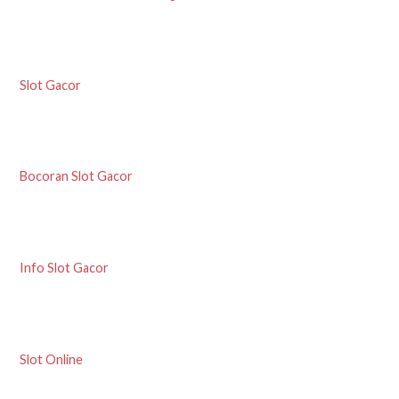
o
s
Slot Gacor
Bocoran Slot Gacor
Info Slot Gacor
Slot Online