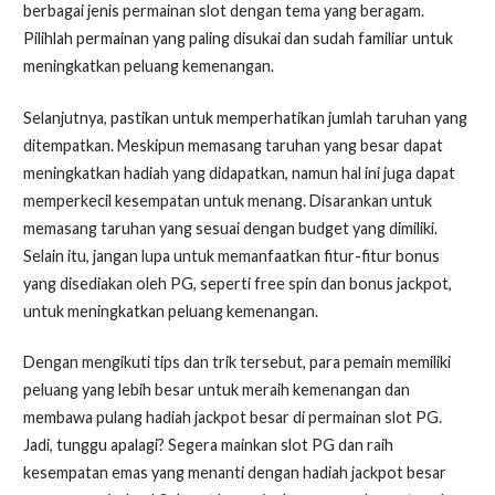
berbagai jenis permainan slot dengan tema yang beragam.
Pilihlah permainan yang paling disukai dan sudah familiar untuk
meningkatkan peluang kemenangan.
Selanjutnya, pastikan untuk memperhatikan jumlah taruhan yang
ditempatkan. Meskipun memasang taruhan yang besar dapat
meningkatkan hadiah yang didapatkan, namun hal ini juga dapat
memperkecil kesempatan untuk menang. Disarankan untuk
memasang taruhan yang sesuai dengan budget yang dimiliki.
Selain itu, jangan lupa untuk memanfaatkan fitur-fitur bonus
yang disediakan oleh PG, seperti free spin dan bonus jackpot,
untuk meningkatkan peluang kemenangan.
Dengan mengikuti tips dan trik tersebut, para pemain memiliki
peluang yang lebih besar untuk meraih kemenangan dan
membawa pulang hadiah jackpot besar di permainan slot PG.
Jadi, tunggu apalagi? Segera mainkan slot PG dan raih
kesempatan emas yang menanti dengan hadiah jackpot besar