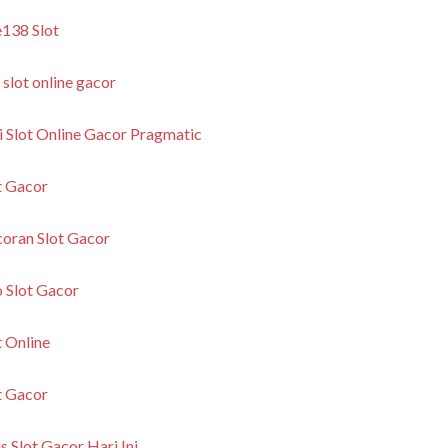
e138 Slot
i slot online gacor
i Slot Online Gacor Pragmatic
t Gacor
oran Slot Gacor
o Slot Gacor
t Online
t Gacor
us Slot Gacor Hari Ini