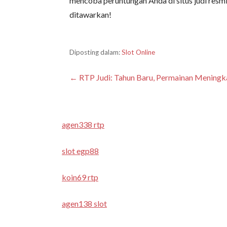
mencoba peruntungan Anda di situs judi resm
ditawarkan!
Diposting dalam:
Slot Online
Navigasi
← RTP Judi: Tahun Baru, Permainan Meningk
pos
agen338 rtp
slot egp88
koin69 rtp
agen138 slot