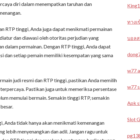
ercaya diri dalam menempatkan taruhan dan
King1
emenangan.
ทางเข
i dan RTP tinggi, Anda juga dapat menikmati permainan
h diatur dan diawasi oleh otoritas perjudian yang
บอลส
n dalam permainan. Dengan RTP tinggi, Anda dapat
dong7
asi dan setiap pemain memiliki kesempatan yang sama
w77 a
main judi resmi dan RTP tinggi, pastikan Anda memilih
w77 s
dan terpercaya. Pastikan juga untuk memeriksa persentase
elum memulai bermain. Semakin tinggi RTP, semakin
Apk s
besar.
Slot G
ggi, Anda tidak hanya akan menikmati kemenangan
ang lebih menyenangkan dan adil. Jangan ragu untuk
pg138