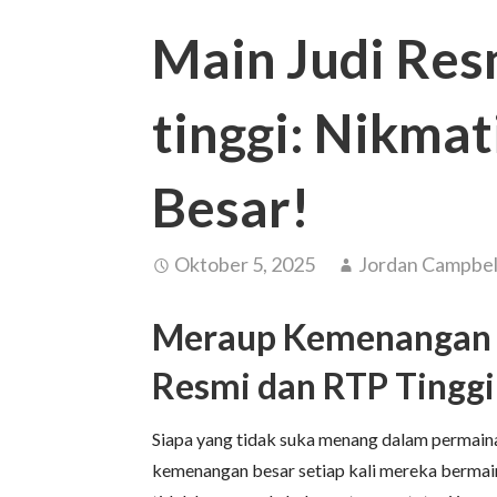
Main Judi Res
tinggi: Nikma
Besar!
Oktober 5, 2025
Jordan Campbel
Meraup Kemenangan B
Resmi dan RTP Tinggi
Siapa yang tidak suka menang dalam permaina
kemenangan besar setiap kali mereka bermai