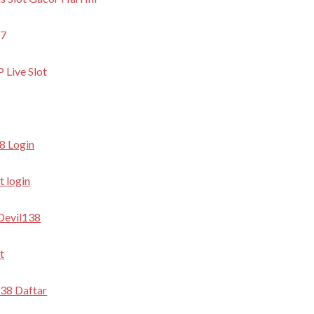
7
 Live Slot
8 Login
t login
 Devil138
t
38 Daftar