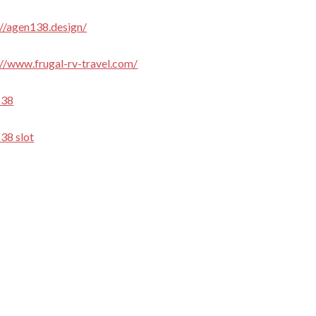
://agen138.design/
://www.frugal-rv-travel.com/
138
38 slot