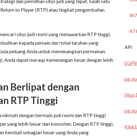
trategi dan pemilihan situs judi yang tepat. Salah satu
t Return to Player (RTP) atau tingkat pengembalian
W7
RTP
encari situs judi resmi yang menawarkan RTP tinggi.
mbalikan kepada pemain dari total taruhan yang
APi
r pula peluang Anda untuk memenangkan permainan.
ggi, Anda dapat meraup kemenangan besar dengan lebih
EGP8
pg slo
n Berlipat dengan
Situs
an RTP Tinggi
pg slo
 nikmati dengan bermain judi resmi dan RTP tinggi
n yang lebih besar dan konsisten. Dengan RTP tinggi,
King1
n kembali sebagian besar uang Anda yang