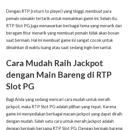
Dengan RTP (return to player) yang tinggi, membuat para
pemain semakin tertarik untuk memainkan game ini. Selain itu,
RTP Slot PG juga menawarkan berbagai tema yang menarik dan
beragam fitur menarik yang membuat pemain tidak akan bosan
saat bermain. Hal ini membuat game ini sangat cocok untuk
dimainkan di waktu luang atau saat sedang ingin bersantai.
Cara Mudah Raih Jackpot
dengan Main Bareng di RTP
Slot PG
Bagi Anda yang sedang mencari cara mudah untuk meraih
jackpot, maka RTP Slot PG adalah pilihan yang tepat. Karena
game ini menyediakan berbagai macam jackpot yang dapat diraih
dengan mudah. Salah satu cara untuk meraih jackpot adalah
dengan bermain bersama RTP Slot PG. Dengan bermain bareng,