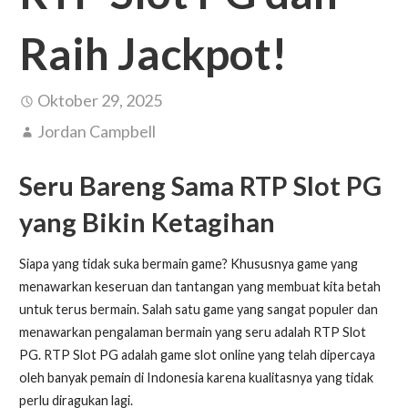
Raih Jackpot!
Oktober 29, 2025
Jordan Campbell
Seru Bareng Sama RTP Slot PG
yang Bikin Ketagihan
Siapa yang tidak suka bermain game? Khususnya game yang
menawarkan keseruan dan tantangan yang membuat kita betah
untuk terus bermain. Salah satu game yang sangat populer dan
menawarkan pengalaman bermain yang seru adalah RTP Slot
PG. RTP Slot PG adalah game slot online yang telah dipercaya
oleh banyak pemain di Indonesia karena kualitasnya yang tidak
perlu diragukan lagi.