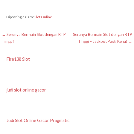
Diposting dalam:
Slot Online
N
← Serunya Bermain Slot dengan RTP
Serunya Bermain Slot dengan RTP
Tinggi!
Tinggi – Jackpot Pasti Kena! →
a
v
Fire138 Slot
i
g
a
judi slot online gacor
s
i
p
Judi Slot Online Gacor Pragmatic
o