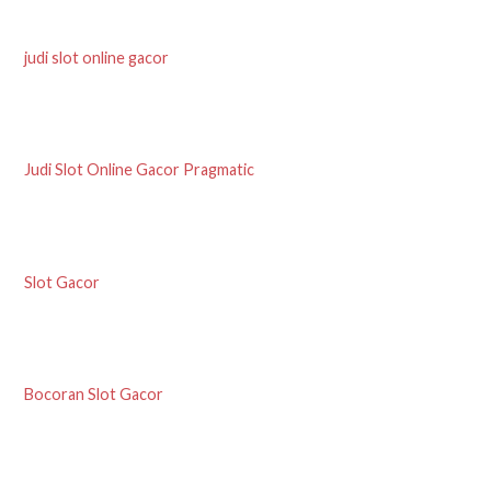
a
judi slot online gacor
s
i
p
Judi Slot Online Gacor Pragmatic
o
s
Slot Gacor
Bocoran Slot Gacor