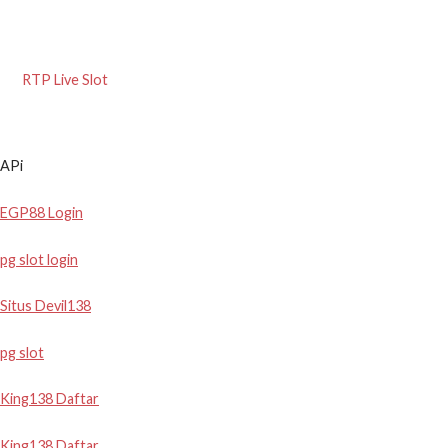
RTP Live Slot
APi
EGP88 Login
pg slot login
Situs Devil138
pg slot
King138 Daftar
King138 Daftar