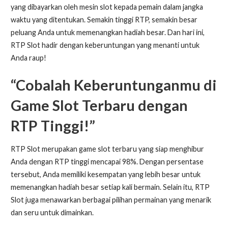
yang dibayarkan oleh mesin slot kepada pemain dalam jangka
waktu yang ditentukan. Semakin tinggi RTP, semakin besar
peluang Anda untuk memenangkan hadiah besar. Dan hari ini,
RTP Slot hadir dengan keberuntungan yang menanti untuk
Anda raup!
“Cobalah Keberuntunganmu di
Game Slot Terbaru dengan
RTP Tinggi!”
RTP Slot merupakan game slot terbaru yang siap menghibur
Anda dengan RTP tinggi mencapai 98%. Dengan persentase
tersebut, Anda memiliki kesempatan yang lebih besar untuk
memenangkan hadiah besar setiap kali bermain. Selain itu, RTP
Slot juga menawarkan berbagai pilihan permainan yang menarik
dan seru untuk dimainkan.