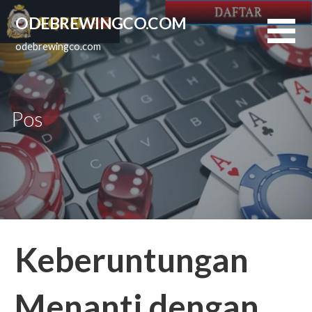
L
ODEBREWINGCO.COM
a
n
odebrewingco.com
g
s
u
n
Pos
g
k
e
k
o
n
t
Keberuntungan
e
n
Menanti dengan