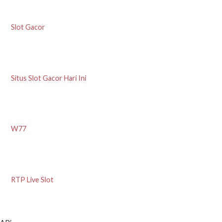
Slot Gacor
Situs Slot Gacor Hari Ini
W77
RTP Live Slot