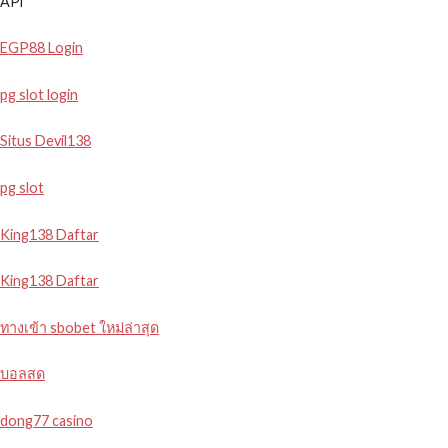
APi
EGP88 Login
pg slot login
Situs Devil138
pg slot
King138 Daftar
King138 Daftar
ทางเข้า sbobet ใหม่ล่าสุด
บอลสด
dong77 casino