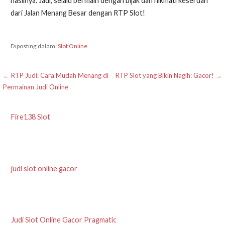
hasilnya. Jadi, selalu bermain dengan bijak dan nikmati keseruan
dari Jalan Menang Besar dengan RTP Slot!
Diposting dalam:
Slot Online
N
← RTP Judi: Cara Mudah Menang di
RTP Slot yang Bikin Nagih: Gacor! →
Permainan Judi Online
a
v
Fire138 Slot
i
g
a
judi slot online gacor
s
i
p
Judi Slot Online Gacor Pragmatic