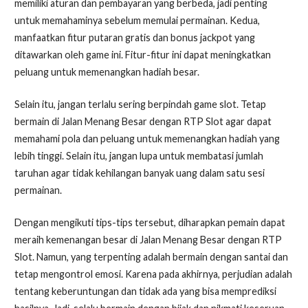
memiliki aturan dan pembayaran yang berbeda, jadi penting
untuk memahaminya sebelum memulai permainan. Kedua,
manfaatkan fitur putaran gratis dan bonus jackpot yang
ditawarkan oleh game ini. Fitur-fitur ini dapat meningkatkan
peluang untuk memenangkan hadiah besar.
Selain itu, jangan terlalu sering berpindah game slot. Tetap
bermain di Jalan Menang Besar dengan RTP Slot agar dapat
memahami pola dan peluang untuk memenangkan hadiah yang
lebih tinggi. Selain itu, jangan lupa untuk membatasi jumlah
taruhan agar tidak kehilangan banyak uang dalam satu sesi
permainan.
Dengan mengikuti tips-tips tersebut, diharapkan pemain dapat
meraih kemenangan besar di Jalan Menang Besar dengan RTP
Slot. Namun, yang terpenting adalah bermain dengan santai dan
tetap mengontrol emosi. Karena pada akhirnya, perjudian adalah
tentang keberuntungan dan tidak ada yang bisa memprediksi