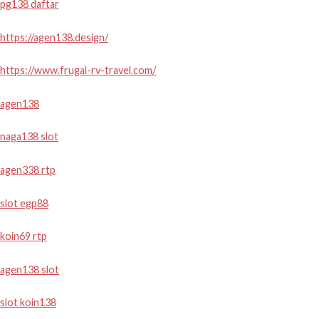
pg138 daftar
https://agen138.design/
https://www.frugal-rv-travel.com/
agen138
naga138 slot
agen338 rtp
slot egp88
koin69 rtp
agen138 slot
slot koin138