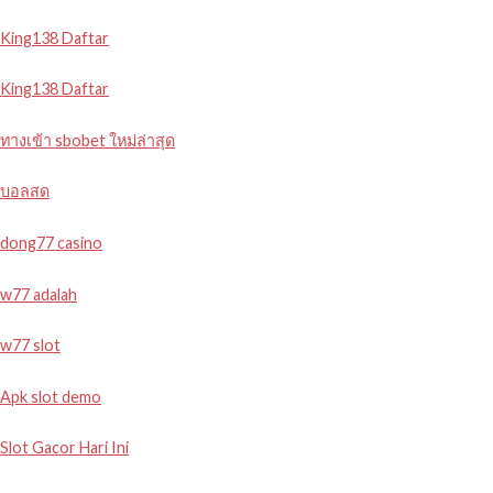
King138 Daftar
King138 Daftar
ทางเข้า sbobet ใหม่ล่าสุด
บอลสด
dong77 casino
w77 adalah
w77 slot
Apk slot demo
Slot Gacor Hari Ini