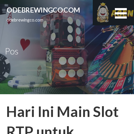
L
ODEBREWINGCO.COM
a
n
odebrewingco.com
g
s
u
n
Pos
g
k
e
k
o
n
t
Hari Ini Main Slot
e
n
RTP untuk