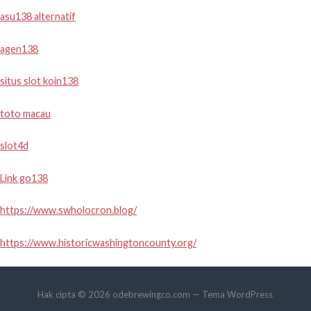
asu138 alternatif
agen138
situs slot koin138
toto macau
slot4d
Link go138
https://www.swholocron.blog/
https://www.historicwashingtoncounty.org/
Hak cipta © 2026 odebrewingco.com — Tema WordPress