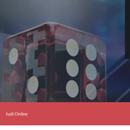
Judi Online