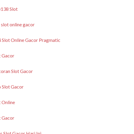
e138 Slot
i slot online gacor
i Slot Online Gacor Pragmatic
t Gacor
oran Slot Gacor
o Slot Gacor
t Online
t Gacor
us Slot Gacor Hari Ini