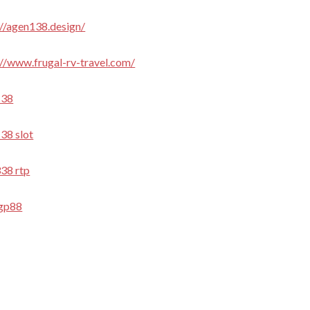
://agen138.design/
://www.frugal-rv-travel.com/
138
38 slot
38 rtp
egp88