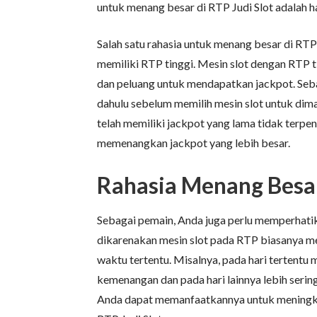
untuk menang besar di RTP Judi Slot adalah h
Salah satu rahasia untuk menang besar di RTP
memiliki RTP tinggi. Mesin slot dengan RTP
dan peluang untuk mendapatkan jackpot. Seba
dahulu sebelum memilih mesin slot untuk dima
telah memiliki jackpot yang lama tidak terpen
memenangkan jackpot yang lebih besar.
Rahasia Menang Besar 
Sebagai pemain, Anda juga perlu memperhatika
dikarenakan mesin slot pada RTP biasanya m
waktu tertentu. Misalnya, pada hari tertentu 
kemenangan dan pada hari lainnya lebih seri
Anda dapat memanfaatkannya untuk meningk