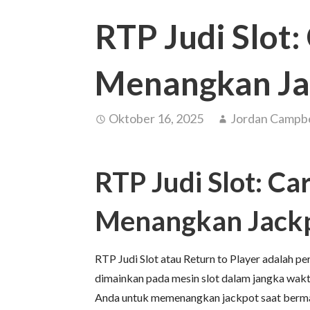
RTP Judi Slot
Menangkan Ja
Oktober 16, 2025
Jordan Campbe
RTP Judi Slot: C
Menangkan Jack
RTP Judi Slot atau Return to Player adalah p
dimainkan pada mesin slot dalam jangka wakt
Anda untuk memenangkan jackpot saat bermain