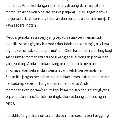
membuat Anda kehilangan lebih banyak uang dan berpotensi
membuat Anda kalah dalam jangka panjang. Selalu ingat bahwa
perjudian adalah tentang hiburan dan bukan cara untuk menjadi
kaya secara instan.
Kedua, gunakan strategi yang tepat. Setiap permainan judi
memiliki strategi yang berbeda dan tidak ada strategi yang bisa
digunakan untuk semua permainan. Oleh karena itu, penting bagi
Anda untuk memahami strategi yang sesuai dengan permainan
yang sedang Anda mainkan. Jangan ragu untuk mencari
informasi dan belajar dari pemain yang lebih berpengalaman.
Selain itu, jangan pernah mengandalkan keberuntungan semata.
Terkadang, keberuntungan dapat membantu Anda
memenangkan permainan, tetapi kemampuan dan strategi yang
tepat adalah kunci untuk meningkatkan peluang kemenangan
Anda.
Terakhir, jangan lupa untuk selalu bermain secara bertanggung