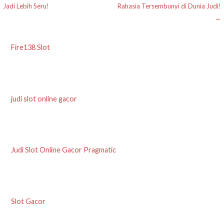
Jadi Lebih Seru!
Rahasia Tersembunyi di Dunia Judi!
a
→
v
Fire138 Slot
i
g
a
judi slot online gacor
s
i
p
Judi Slot Online Gacor Pragmatic
o
s
Slot Gacor