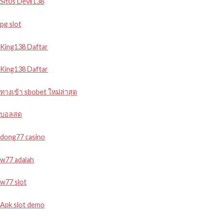
Situs Devil138
pg slot
King138 Daftar
King138 Daftar
ทางเข้า sbobet ใหม่ล่าสุด
บอลสด
dong77 casino
w77 adalah
w77 slot
Apk slot demo