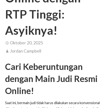
RTP Tinggi:
Asyiknya!
Oktober 20, 2025
Jordan Campbell
Cari Keberuntungan
dengan Main Judi Resmi
Online!
Saat ini, bermain judi tidak harus dilakukan secara konvensional