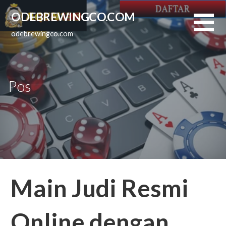
L
ODEBREWINGCO.COM
a
n
odebrewingco.com
g
s
u
n
Pos
g
k
e
k
o
n
t
Main Judi Resmi
e
n
Online dengan